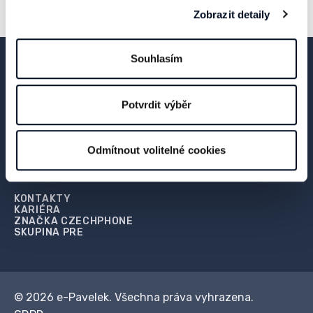
Zobrazit detaily
Souhlasím
LinkedIn
Užitočné
Potvrdit výběr
ELEKTROINŠTALÁCIA
VÝROBA ROZVÁDZAČOV
KOMUNIKAČNÉ A PRÍSTUPOVÉ SYSTÉMY
Odmítnout volitelné cookies
TEPELNÉ ČERPADLÁ
Spoločnosť a skupina
KONTAKTY
KARIÉRA
ZNAČKA CZECHPHONE
SKUPINA PRE
© 2026 e-Pavelek. Všechna práva vyhrazena.