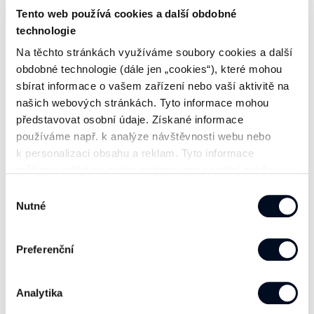
Tento web používá cookies a další obdobné
Řídící rozvaděče a rozvodny pro řízení výroby
technologie
Specializované rozvaděče pro veškeré regulační
Na těchto stránkách využíváme soubory cookies a další
prvky
obdobné technologie (dále jen „cookies“), které mohou
sbírat informace o vašem zařízení nebo vaší aktivitě na
Distribuční rozvaděče
našich webových stránkách. Tyto informace mohou
Rozvaděče pro bytové a panelové domy,
představovat osobní údaje. Získané informace
jednotlivé byty a rodinné domy
používáme např. k analýze návštěvnosti webu nebo
Kompenzační rozvaděče
k personalizaci obsahu a reklam. Tyto informace
můžeme sdílet se svými partnery pro sociální média,
Rozvaděče pro inteligentní instalace, datové sítě
inzerci a analýzy. Partneři tyto údaje mohou zkombinovat
a jiné slaboproudé rozvaděče
Výběr
s dalšími informacemi, které jste jim poskytli nebo které
Nutné
souhlasu
získali v důsledku toho, že používáte jejich služby. Jaké
typy cookies používáme, naleznete níže v přehledné
Preferenční
tabulce. Možnosti zpracování upravíte zaškrtnutím
příslušné varianty. Svoji volbu můžete kdykoliv změnit v
zápatí stránky v „Nastavení cookies“.
Analytika