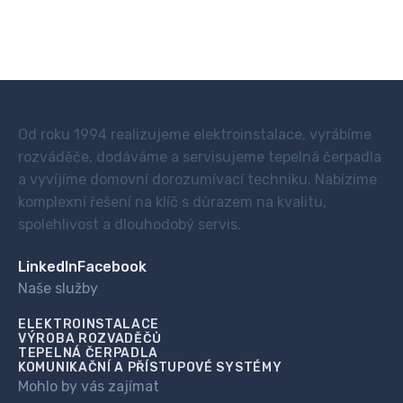
Od roku 1994 realizujeme elektroinstalace, vyrábíme
rozváděče, dodáváme a servisujeme tepelná čerpadla
a vyvíjíme domovní dorozumívací techniku. Nabízíme
komplexní řešení na klíč s důrazem na kvalitu,
spolehlivost a dlouhodobý servis.
LinkedIn
Facebook
Naše služby
ELEKTROINSTALACE
VÝROBA ROZVADĚČŮ
TEPELNÁ ČERPADLA
KOMUNIKAČNÍ A PŘÍSTUPOVÉ SYSTÉMY
Mohlo by vás zajímat